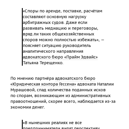
«Споры по аренде, поставке, расчётам
составляют основную нагрузку
арбитражных судов. Даже если
развивать медиацию и переговоры,
вряд ли таких общехозяйственных
споров можно полностью избежать», —
поясняет ситуацию руководитель
аналитического направления
адвокатского бюро «Прайм Эдвайс»
Татьяна Терещенко.
По мнению партнёра
адвокатского бюро
«Юридическая контора Гессена»
адвоката Наталии
Мурашовой, спад количества поданных исков
по спорам, возникающим из административных
правоотношений, скорее всего, наблюдается из-за
экономии денег.
«В нынешних реалиях не все
предприниматели видят перспективу